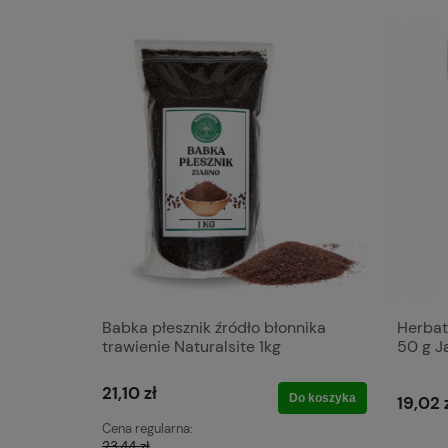
Babka płesznik źródło błonnika
Herbat
trawienie Naturalsite 1kg
50 g J
21,10 zł
Do koszyka
19,02 
Cena regularna:
23,44 zł