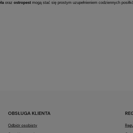
oła
oraz
ostropest
mogą stać się prostym uzupełnieniem codziennych posił
OBSŁUGA KLIENTA
RE
Odbiór osobisty
Regu