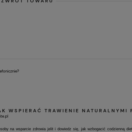
Y ZWROT TOWARU
efonicznie?
JAK WSPIERAĆ TRAWIENIE NATURALNYMI
te.pl
soby na wsparcie zdrowia jelit i dowiedz się, jak wzbogacić codzienną di