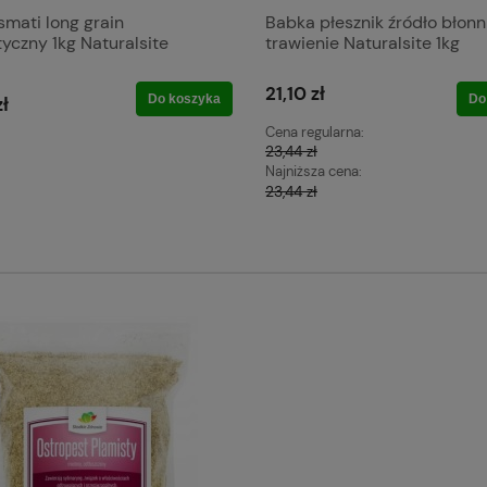
smati long grain
Babka płesznik źródło błonn
yczny 1kg Naturalsite
trawienie Naturalsite 1kg
21,10 zł
Do koszyka
Do
zł
Cena regularna:
23,44 zł
Najniższa cena:
23,44 zł