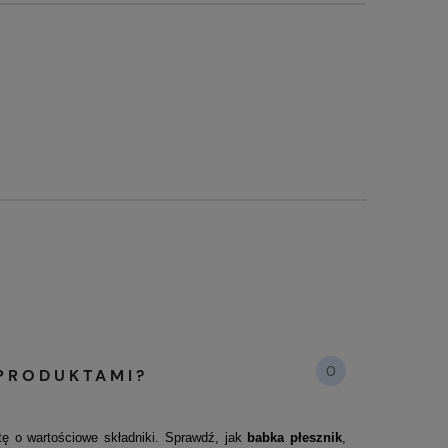
0
 PRODUKTAMI?
etę o wartościowe składniki. Sprawdź, jak
babka płesznik
,