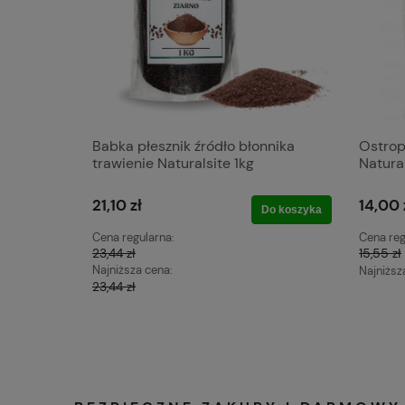
Babka płesznik źródło błonnika
Ostrop
trawienie Naturalsite 1kg
Natura
21,10 zł
14,00 
Do koszyka
Cena regularna:
Cena reg
23,44 zł
15,55 zł
Najniższa cena:
Najniższ
23,44 zł