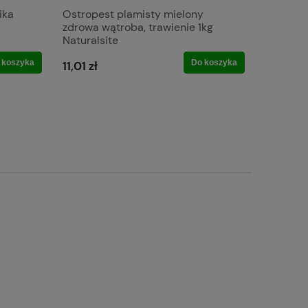
ika
Ostropest plamisty mielony
Siemię l
zdrowa wątroba, trawienie 1kg
Naturals
Naturalsite
 koszyka
Do koszyka
11,01 zł
8,74 zł