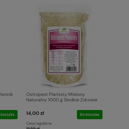
Błonnik
Ostropest Plamisty Mielony
Naturalny 1000 g Słodkie Zdrowie
14,00 zł
 koszyka
Do koszyka
Cena regularna:
15,55 zł