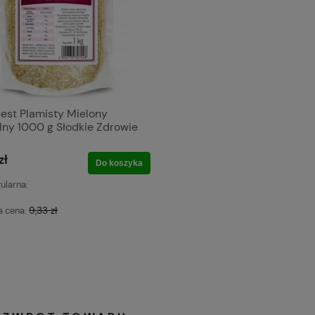
est Plamisty Mielony
lny 1000 g Słodkie Zdrowie
zł
Do koszyka
ularna:
9,33 zł
a cena: