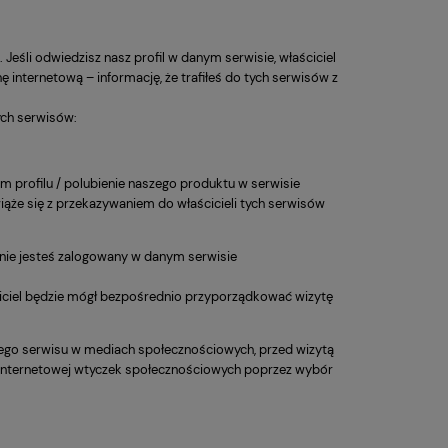
Jeśli odwiedzisz nasz profil w danym serwisie, właściciel
 internetową – informację, że trafiłeś do tych serwisów z
ych serwisów:
 profilu / polubienie naszego produktu w serwisie
wiąże się z przekazywaniem do właścicieli tych serwisów
i nie jesteś zalogowany w danym serwisie
ciciel będzie mógł bezpośrednio przyporządkować wizytę
jego serwisu w mediach społecznościowych, przed wizytą
ie Internetowej wtyczek społecznościowych poprzez wybór