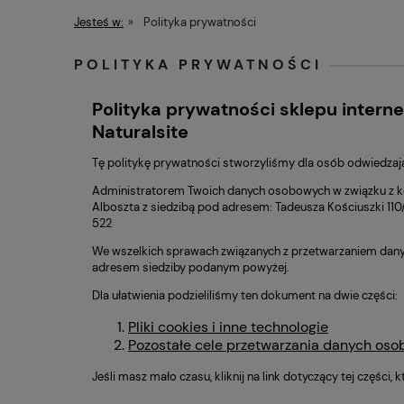
Jesteś w:
»
Polityka prywatności
POLITYKA PRYWATNOŚCI
Polityka prywatności sklepu intern
Naturalsite
Tę politykę prywatności stworzyliśmy dla osób odwiedzaj
Administratorem Twoich danych osobowych w związku z ko
Alboszta z siedzibą pod adresem: Tadeusza Kościuszki 110/
522
We wszelkich sprawach związanych z przetwarzaniem dany
adresem siedziby podanym powyżej.
Dla ułatwienia podzieliliśmy ten dokument na dwie części:
Pliki cookies i inne technologie
Pozostałe cele przetwarzania danych os
Jeśli masz mało czasu, kliknij na link dotyczący tej części,