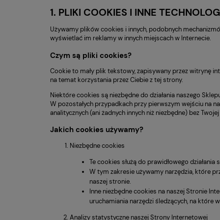
1. PLIKI COOKIES I INNE TECHNOLOG
Używamy plików cookies i innych, podobnych mechanizmów,
wyświetlać im reklamy w innych miejscach w Internecie.
Czym są pliki cookies?
Cookie to mały plik tekstowy, zapisywany przez witrynę in
na temat korzystania przez Ciebie z tej strony.
Niektóre cookies są niezbędne do działania naszego Sklepu
W pozostałych przypadkach przy pierwszym wejściu na nas
analitycznych (ani żadnych innych niż niezbędne) bez Twojej
Jakich cookies używamy?
Niezbędne cookies
Te cookies służą do prawidłowego działania s
W tym zakresie używamy narzędzia, które pr
naszej stronie.
Inne niezbędne cookies na naszej Stronie Int
uruchamiania narzędzi śledzących, na które w
Analizy statystyczne naszej Strony Internetowej