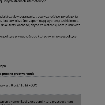
 i innych stronach internetowych.
eglądarki działały poprawnie, tracą ważność po zakończeniu
ny jest łatwiejsze (np. zapamiętują wybraną rozdzielczość,
dnia utraty ważności, chyba, że wcześniej sam je usuniesz
 polityce prywatności, do których w niniejszej polityce
lepu:
 prawna przetwarzania
- art. 6 ust. 1 lit. b) RODO
wnienia komunikacji z osobami, które przesyłają nam