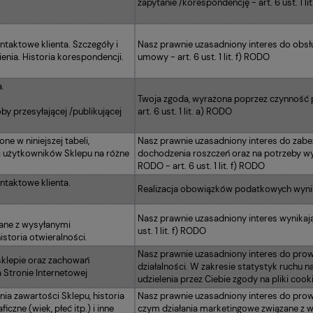
zapytanie /korespondencję - art. 6 ust. 1 li
ntaktowe klienta. Szczegóły i
Nasz prawnie uzasadniony interes do obsłu
ienia. Historia korespondencji.
umowy - art. 6 ust. 1 lit. f) RODO
.
Twoja zgoda, wyrażona poprzez czynność pr
by przesyłającej /publikującej
art. 6 ust. 1 lit. a) RODO
e w niniejszej tabeli,
Nasz prawnie uzasadniony interes do zabez
i użytkowników Sklepu na różne
dochodzenia roszczeń oraz na potrzeby w
RODO - art. 6 ust. 1 lit. f) RODO
ontaktowe klienta.
Realizacja obowiązków podatkowych wynikaj
Nasz prawnie uzasadniony interes wynikają
ane z wysyłanymi
ust. 1 lit. f) RODO
storia otwieralności.
Nasz prawnie uzasadniony interes do prow
sklepie oraz zachowań
działalności. W zakresie statystyk ruchu n
 Stronie Internetowej
udzielenia przez Ciebie zgody na pliki cookie
nia zawartości Sklepu, historia
Nasz prawnie uzasadniony interes do prow
zne (wiek, płeć itp.) i inne
czym działania marketingowe związane z w