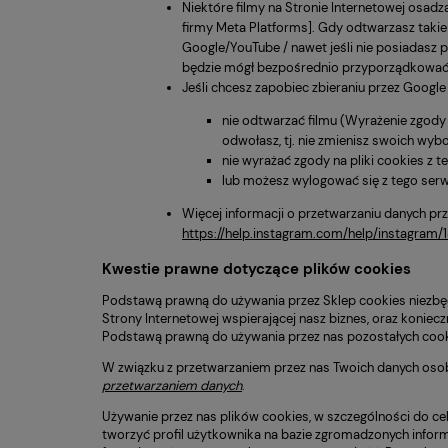
Niektóre filmy na Stronie Internetowej osad
firmy Meta Platforms]. Gdy odtwarzasz takie w
Google/YouTube / nawet jeśli nie posiadasz p
będzie mógł bezpośrednio przyporządkować 
Jeśli chcesz zapobiec zbieraniu przez Google
nie odtwarzać filmu (Wyrażenie zgody 
odwołasz, tj. nie zmienisz swoich wyb
nie wyrażać zgody na pliki cookies z t
lub możesz wylogować się z tego serw
Więcej informacji o przetwarzaniu danych p
https://help.instagram.com/help/instagra
Kwestie prawne dotyczące plików cookies
Podstawą prawną do używania przez Sklep cookies niezbęd
Strony Internetowej wspierającej nasz biznes, oraz koniec
Podstawą prawną do używania przez nas pozostałych cooki
W związku z przetwarzaniem przez nas Twoich danych osob
przetwarzaniem danych
.
Używanie przez nas plików cookies, w szczególności do ce
tworzyć profil użytkownika na bazie zgromadzonych informac