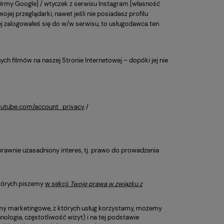
irmy Google] / wtyczek z serwisu Instagram [własność
jej przeglądarki, nawet jeśli nie posiadasz profilu
iej zalogowałeś się do w/w serwisu, to usługodawca ten
h filmów na naszej Stronie Internetowej – dopóki jej nie
outube.com/account_privacy
/
rawnie uzasadniony interes, tj. prawo do prowadzenia
których piszemy
w sekcji
Twoje prawa w związku z
firmy marketingowe, z których usług korzystamy, możemy
ologia, częstotliwość wizyt) i na tej podstawie