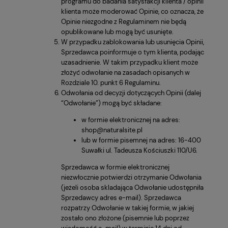
programu do badania satysfakcji klienta / opinii
klienta może moderować Opinie, co oznacza, że
Opinie niezgodne z Regulaminem nie będą
opublikowane lub mogą być usunięte.
W przypadku zablokowania lub usunięcia Opinii,
Sprzedawca poinformuje o tym klienta, podając
uzasadnienie. W takim przypadku klient może
złożyć odwołanie na zasadach opisanych w
Rozdziale 10. punkt 6 Regulaminu.
Odwołania od decyzji dotyczących Opinii (dalej
“Odwołanie”) mogą być składane:
w formie elektronicznej na adres:
shop@naturalsite.pl
lub w formie pisemnej na adres: 16-400
Suwałki ul. Tadeusza Kościuszki 110/U6.
Sprzedawca w formie elektronicznej
niezwłocznie potwierdzi otrzymanie Odwołania
(jeżeli osoba skladająca Odwołanie udostępniła
Sprzedawcy adres e-mail). Sprzedawca
rozpatrzy Odwołanie w takiej formie, w jakiej
zostało ono złożone (pisemnie lub poprzez