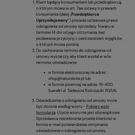
Klient będący konsumentem lub przedsiębiorcą,
o którym mowa w art. 7aa ustawy o prawach
konsumenta (dalej „
Przedsiębiorca
Uprzywilejowany
”) posiada ustawowe prawo
odstąpienia od umowy sprzedaży Towaru w
terminie 14 dni od jego otrzymania, bez
podawania przyczyny, z zastrzeżeniem wyjątków,
o których mowa poniżej.
Do zachowania terminu do odstąpienia od
umowy wystarczy, aby klient wysłał w w/w
terminie, oświadczenie:
w formie elektronicznej na adres:
shop@naturalsite.pl lub
w formie pisemnej na adres: 16-400
Suwałki ul. Tadeusza Kościuszki 110/U6.
Oświadczenie o odstąpieniu od umowy może
być złożone według wzoru -
Pobierz wzór
formularza
. Użycie wzoru nie jest obowiązkowe.
Sprzedawca niezwłocznie prześle klientowi w
formie e-mail potwierdzenie otrzymania
oświadczenia o odstąpieniu od umowy.