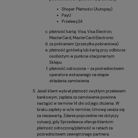
Shoper Płatności (Autopay)
PayU
Przelewy24
płatność kartą: Visa, Visa Electron,
MasterCard, MasterCard Electronic
za pobraniem (przesyłka pobraniowa)
płatność gotówką lub kartą przy odbiorze
osobistym w punkcie stacjonarnym
Sklepu
płatność odroczona – za pośrednictwem
operatora wskazanego na etapie
składania zamówienia
Jeżeli klient wybrał płatność zwykłym przelewem
bankowym, zapłata za zamówienie powinna
nastąpić w terminie 14 dni od jego złożenia. W
braku zapłaty w w/w terminie, Umowę uważa się
za niezawartą. Zdanie poprzednie nie dotyczy
sytuacji, gdy Sprzedawca oferuje klientom
płatność odroczoną/płatność w ratach za
pośrednictwem zewnętrznego partnera.