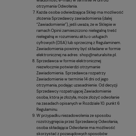
wiadomość e-mail) w terminie 14 dni od
otrzymania Odwołania.
Każda osoba odwiedzająca Sklep ma możliwość
złożenia Sprzedawcy zawiadomienia (dalej
“Zawiadomienie”), jeśli uważa, że w Sklepie w
ramach Opinii zamieszczono nielegalną treść
nielegalną w rozumieniu aktu o usługach
cyfrowych (DSA) lub sprzeczną z Regulaminem.
Zawiadomienia powinny być składane w formie
elektronicznej na adres: shop@naturalsite.pl.
Sprzedawca w formie elektronicznej
niezwłocznie potwierdzi otrzymanie
Zawiadomienia. Sprzedawca rozpatrzy
Zawiadomienie w terminie 14 dni od jego
otrzymania, podając uzasadnienie. Od decyzji
Sprzedawcy rozpatrującej Zawiadomienie
osoba, która je złożyła, może złożyć odwołanie
na zasadach opisanych w Rozdziale 10. punkt 6
Regulaminu.
W przypadku niezadowolenia ze sposobu
rozstrzygnięcia przez Sprzedawcę Odwołania,
osoba składająca Odwołanie ma możliwość
skorzystać z pozasądowych sposobów