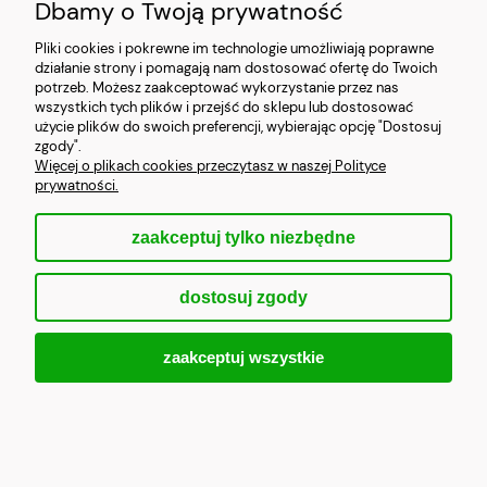
Dbamy o Twoją prywatność
Newslettera
Pliki cookies i pokrewne im technologie umożliwiają poprawne
Zawarcie umowy o usługę Newslettera może
działanie strony i pomagają nam dostosować ofertę do Twoich
nastąpić:
potrzeb. Możesz zaakceptować wykorzystanie przez nas
wszystkich tych plików i przejść do sklepu lub dostosować
gdy osoba odwiedzająca Sklep wypełni
użycie plików do swoich preferencji, wybierając opcję "Dostosuj
stosowny formularz na stronie Sklepu,
zgody".
podając swój adres e-mail, na który chce
Więcej o plikach cookies przeczytasz w naszej Polityce
prywatności.
otrzymywać informacje handlowe,
podczas składania zamówienia w Sklepie
– gdy klient w koszyku Sklepu wyrazi
zaakceptuj tylko niezbędne
zgodę na otrzymywanie informacji
handlowych poprzez zaznaczenie
odpowiedniego okienka wyboru (tzw.
dostosuj zgody
checkbox).
Sprzedawca może - jako zachęta do subskrypcji
zaakceptuj wszystkie
Newslettera - proponować potencjalnym
Subskrybentom bonus (prezent, tzw. lead
magnet) w postaci kodu zniżkowego, treści
cyfrowej (np. darmowy e-book) lub innej
korzyści dla subskrybenta, związanej z
działalnością sklepu (np. jednorazowa darmowa