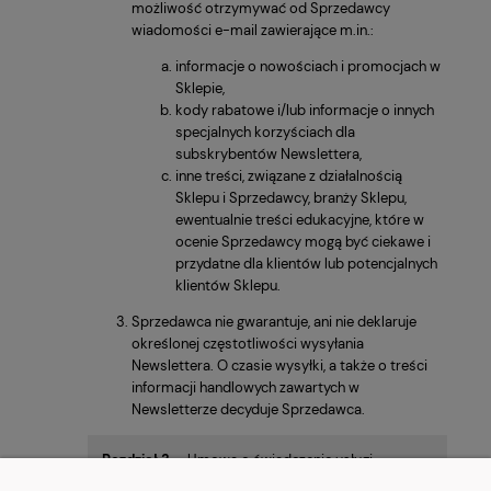
możliwość otrzymywać od Sprzedawcy
wiadomości e-mail zawierające m.in.:
informacje o nowościach i promocjach w
Sklepie,
kody rabatowe i/lub informacje o innych
specjalnych korzyściach dla
subskrybentów Newslettera,
inne treści, związane z działalnością
Sklepu i Sprzedawcy, branży Sklepu,
ewentualnie treści edukacyjne, które w
ocenie Sprzedawcy mogą być ciekawe i
przydatne dla klientów lub potencjalnych
klientów Sklepu.
Sprzedawca nie gwarantuje, ani nie deklaruje
określonej częstotliwości wysyłania
Newslettera. O czasie wysyłki, a także o treści
informacji handlowych zawartych w
Newsletterze decyduje Sprzedawca.
Rozdział 3.
Umowa o świadczenie usługi
Newslettera, odstąpienie od umowy, rezygnacja z