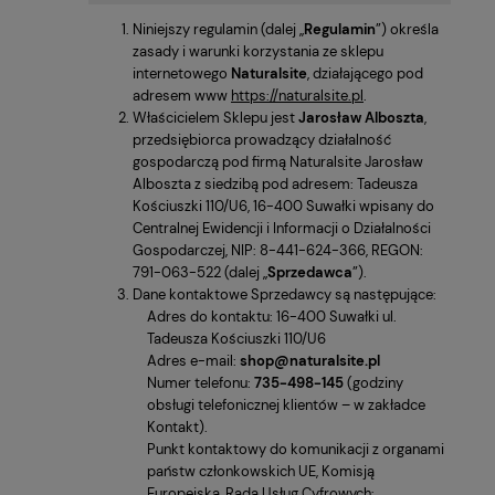
Niniejszy regulamin (dalej „
Regulamin
”) określa
zasady i warunki korzystania ze sklepu
internetowego
Naturalsite
, działającego pod
adresem www
https://naturalsite.pl
.
Właścicielem Sklepu jest
Jarosław Alboszta
,
przedsiębiorca prowadzący działalność
gospodarczą pod firmą Naturalsite Jarosław
Alboszta z siedzibą pod adresem: Tadeusza
Kościuszki 110/U6, 16-400 Suwałki wpisany do
Centralnej Ewidencji i Informacji o Działalności
Gospodarczej, NIP: 8-441-624-366, REGON:
791-063-522 (dalej „
Sprzedawca
”).
Dane kontaktowe Sprzedawcy są następujące:
Adres do kontaktu: 16-400 Suwałki ul.
Tadeusza Kościuszki 110/U6
Adres e-mail:
shop@naturalsite.pl
Numer telefonu:
735-498-145
(godziny
obsługi telefonicznej klientów – w zakładce
Kontakt).
Punkt kontaktowy do komunikacji z organami
państw członkowskich UE, Komisją
Europejską, Radą Usług Cyfrowych: