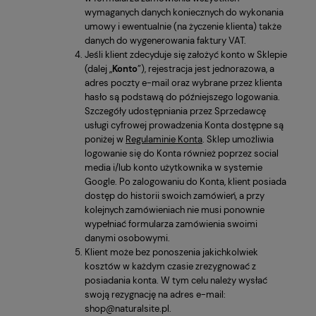
wymaganych danych koniecznych do wykonania
umowy i ewentualnie (na życzenie klienta) także
danych do wygenerowania faktury VAT.
Jeśli klient zdecyduje się założyć konto w Sklepie
(dalej „
Konto
”), rejestracja jest jednorazowa, a
adres poczty e-mail oraz wybrane przez klienta
hasło są podstawą do późniejszego logowania.
Szczegóły udostępniania przez Sprzedawcę
usługi cyfrowej prowadzenia Konta dostępne są
poniżej w
Regulaminie Konta
. Sklep umożliwia
logowanie się do Konta również poprzez social
media i/lub konto użytkownika w systemie
Google. Po zalogowaniu do Konta, klient posiada
dostęp do historii swoich zamówień, a przy
kolejnych zamówieniach nie musi ponownie
wypełniać formularza zamówienia swoimi
danymi osobowymi.
Klient może bez ponoszenia jakichkolwiek
kosztów w każdym czasie zrezygnować z
posiadania konta. W tym celu należy wysłać
swoją rezygnację na adres e-mail:
shop@naturalsite.pl.