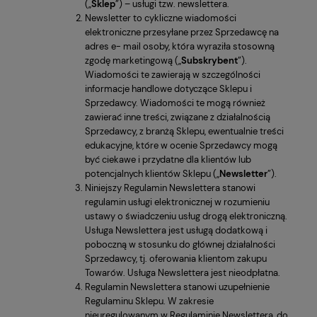
(„
Sklep
”) – usługi tzw. newslettera.
Newsletter to cykliczne wiadomości
elektroniczne przesyłane przez Sprzedawcę na
adres e- mail osoby, która wyraziła stosowną
zgodę marketingową („
Subskrybent
”).
Wiadomości te zawierają w szczególności
informacje handlowe dotyczące Sklepu i
Sprzedawcy. Wiadomości te mogą również
zawierać inne treści, związane z działalnością
Sprzedawcy, z branżą Sklepu, ewentualnie treści
edukacyjne, które w ocenie Sprzedawcy mogą
być ciekawe i przydatne dla klientów lub
potencjalnych klientów Sklepu („
Newsletter
”).
Niniejszy Regulamin Newslettera stanowi
regulamin usługi elektronicznej w rozumieniu
ustawy o świadczeniu usług drogą elektroniczną.
Usługa Newslettera jest usługą dodatkową i
poboczną w stosunku do głównej działalności
Sprzedawcy, tj. oferowania klientom zakupu
Towarów. Usługa Newslettera jest nieodpłatna.
Regulamin Newslettera stanowi uzupełnienie
Regulaminu Sklepu. W zakresie
nieuregulowanym w Regulaminie Newslettera, do