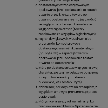
(towary szybko psujące się);
dostarczanych w zapieczętowanym
opakowaniu, jeżeli opakowanie to zostało
otwarte przez klienta, a towaru po
otwarciu opakowania nie można zwrócić
ze względu na ochronę zdrowia lub ze
względów higienicznych (towary
zapakowane ze względów higienicznych);
nagrań dźwiękowych, wizualnych albo
programów komputerowych,
dostarczanych na nośniku materialnym
(np. płyta CD) w zapieczętowanym
opakowaniu, jeżeli opakowanie zostało
otwarte po dostarczeniu;
które po dostarczeniu, ze względu na swój
charakter, zostają nierozłącznie połączone
z innymi towarami (np. materiały
budowlane, jeśli zostały użyte);
dzienników, periodyków lub czasopism, z
wyjątkiem umowy o prenumeratę (prasa
papierowa);
których cena zależy od wahań na rynku
finansowym, nad którymi Sprzedawca nie