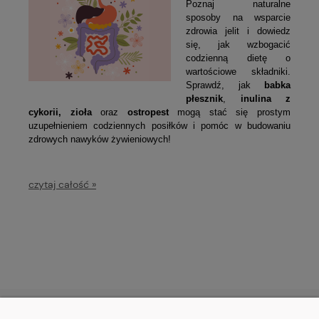
Poznaj naturalne
sposoby na wsparcie
zdrowia jelit i dowiedz
się, jak wzbogacić
codzienną dietę o
wartościowe składniki.
Sprawdź, jak
babka
płesznik
,
inulina z
cykorii,
zioła
oraz
ostropest
mogą stać się prostym
uzupełnieniem codziennych posiłków i pomóc w budowaniu
zdrowych nawyków żywieniowych!
czytaj całość »