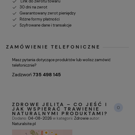
Link do zwrotu towaru
30 dni na zwrot
Gwarantowany zwrot pieniędzy
Różne formy płatności
Szyfrowane dane i transakcje
ZAMÓWIENIE TELEFONICZNE
Masz pytania dotyczące produktów lub wolisz zamówić
telefonicznie?
Zadzwoń
735 498 145
ZDROWE JELITA – CO JEŚĆ I
0
JAK WSPIERAĆ TRAWIENIE
NATURALNYMI PRODUKTAMI?
Dodano:
04-08-2026
w kategorii:
Zdrowie
autor:
Naturalsite.pl