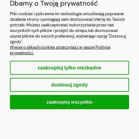
Dbamy o Twoją prywatność
O NAS
Pliki cookies i pokrewne im technologie umożliwiają poprawne
działanie strony i pomagają nam dostosować ofertę do Twoich
potrzeb. Możesz zaakceptować wykorzystanie przez nas
OBSŁUGA KLIENTA
wszystkich tych plików i przejść do sklepu lub dostosować
użycie plików do swoich preferencji, wybierając opcję "Dostosuj
REGULAMINY
zgody".
Więcej o plikach cookies przeczytasz w naszej Polityce
prywatności.
zaakceptuj tylko niezbędne
pokaż pełną wersję strony
dostosuj zgody
Sklep internetowy Shoper.pl
zaakceptuj wszystkie